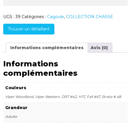
QuickDry
(Poids
Léger)
UGS :
39
Catégories :
Cagoule
,
COLLECTION CHASSE
Trouver un détaillant
Informations complémentaires
Avis (0)
Informations
complémentaires
Couleurs
Viper Woodland, Viper Western, DRT #42, HTC Fall #47, Strata # 48
Grandeur
Adulte