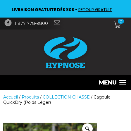
LIVRAISON GRATUITE DÈS 80$ -
RETOUR GRATUIT
0
1 877 778-9800
MENU
Accueil
/
Produits
/
COLLECTION CHASSE
/ Cagoule
QuickDry (Poids Léger)